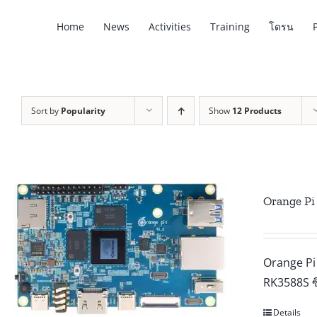
Skip
Home
News
Activities
Training
โดรน
to
content
Sort by
Popularity
Show
12 Products
Orange Pi
Orange Pi 
RK3588S ซึ
Details