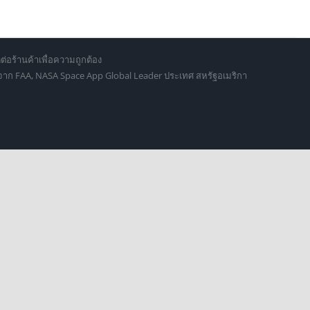
ต่อร้านค้าเพื่อความถูกต้อง
d จาก FAA, NASA Space App Global Leader ประเทศ สหรัฐอเมริกา
culus.vr.thailand