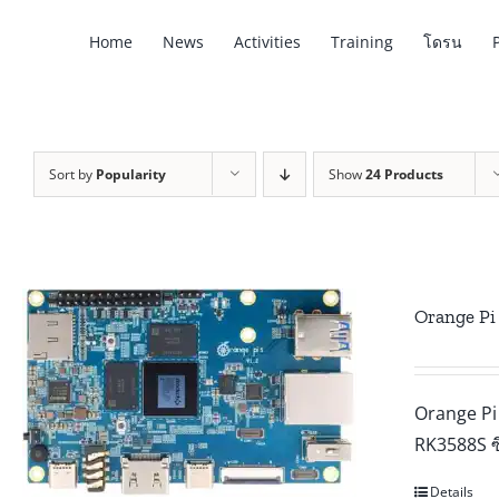
Skip
Home
News
Activities
Training
โดรน
to
content
Sort by
Popularity
Show
24 Products
Orange Pi
Orange Pi 
RK3588S ซึ
Details