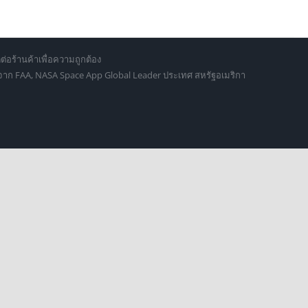
ต่อร้านค้าเพื่อความถูกต้อง
d จาก FAA, NASA Space App Global Leader ประเทศ สหรัฐอเมริกา
culus.vr.thailand