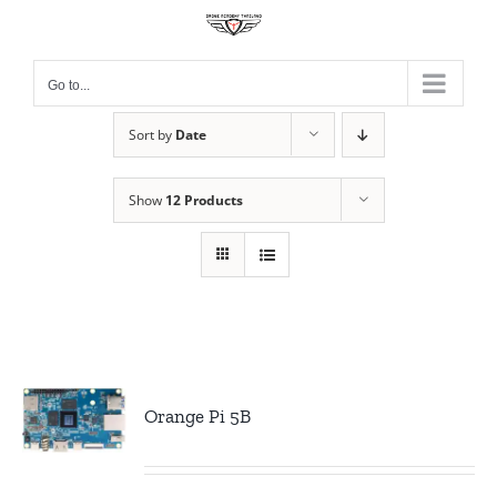
Skip
to
content
Go to...
Sort by
Date
Show
12 Products
Orange Pi 5B