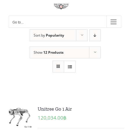
Skip
to
content
Go to...
Sort by
Popularity
Show
12 Products
Unitree Go 1 Air
120,034.00
฿