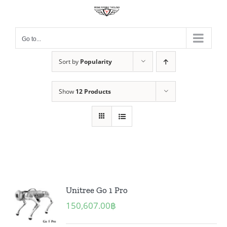
Skip
to
content
Go to...
Sort by
Popularity
Show
12 Products
Unitree Go 1 Pro
150,607.00
฿