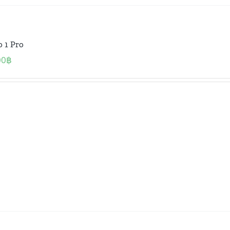
o 1 Pro
00
฿