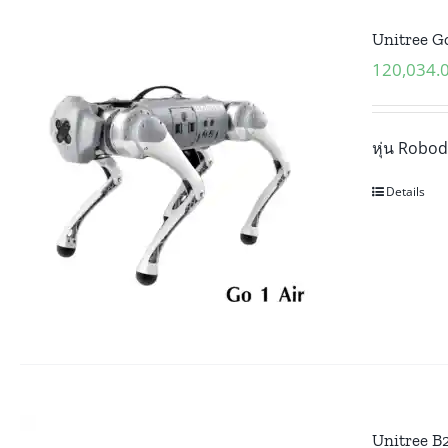
Unitree Go
120,034.
หุ่น Robod
Details
Unitree B