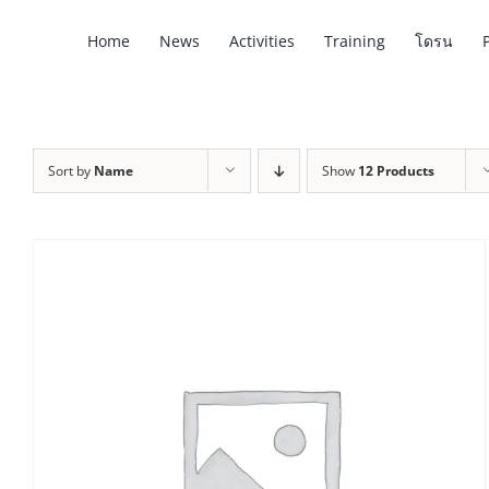
Skip
Home
News
Activities
Training
โดรน
to
content
Sort by
Name
Show
12 Products