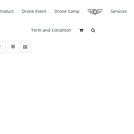
Product
Drone Event
Drone Camp
Services
Term and Condition