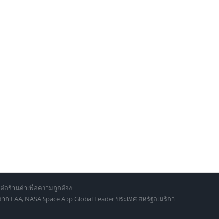
ต่อร้านค้าเพื่อความถูกต้อง
d จาก FAA, NASA Space App Global Leader ประเทศ สหรัฐอเมริกา