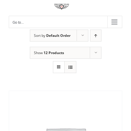
Skip
to
content
Go to...
Sort by
Default Order
Show
12 Products