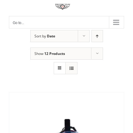
Skip
to
content
Go to...
Sort by
Date
Show
12 Products