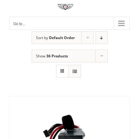
Skip
to
content
Go to...
Sort by
Default Order
Show
36 Products