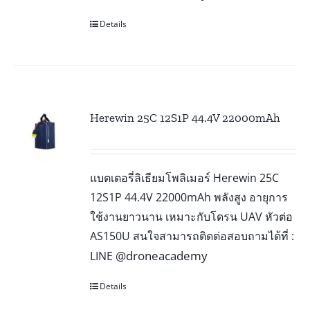
Details
Herewin 25C 12S1P 44.4V 22000mAh
แบตเตอรี่ลิเธียมโพลิเมอร์ Herewin 25C
12S1P 44.4V 22000mAh พลังสูง อายุการ
ใช้งานยาวนาน เหมาะกับโดรน UAV หัวต่อ
AS150U สนใจสามารถติดต่อสอบถามได้ที่ :
@droneacademy
LINE
Details