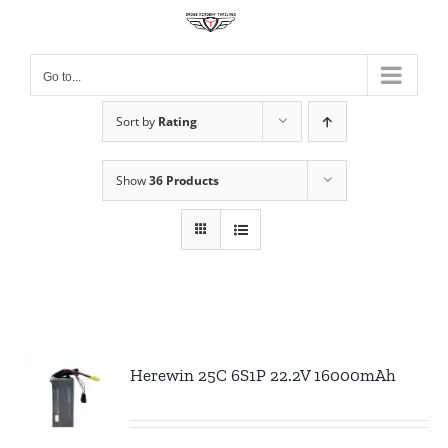
Skip
to
content
Go to...
Sort by
Rating
Show
36 Products
Herewin 25C 6S1P 22.2V 16000mAh