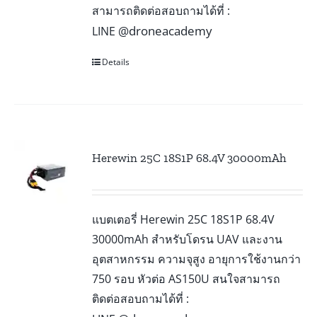
สามารถติดต่อสอบถามได้ที่ :
@droneacademy
LINE
Details
Herewin 25C 18S1P 68.4V 30000mAh
แบตเตอรี่ Herewin 25C 18S1P 68.4V
30000mAh สำหรับโดรน UAV และงาน
อุตสาหกรรม ความจุสูง อายุการใช้งานกว่า
750 รอบ หัวต่อ AS150U สนใจสามารถ
ติดต่อสอบถามได้ที่ :