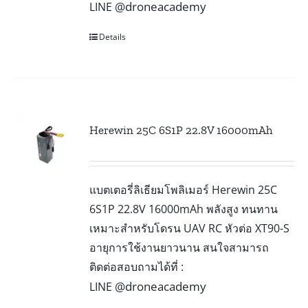
@droneacademy
LINE
Details
Herewin 25C 6S1P 22.8V 16000mAh
แบตเตอรี่ลิเธียมโพลิเมอร์ Herewin 25C
6S1P 22.8V 16000mAh พลังสูง ทนทาน
เหมาะสำหรับโดรน UAV RC หัวต่อ XT90-S
อายุการใช้งานยาวนาน สนใจสามารถ
ติดต่อสอบถามได้ที่ :
@droneacademy
LINE