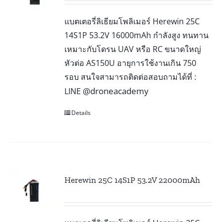
แบตเตอรี่ลิเธียมโพลิเมอร์ Herewin 25C
14S1P 53.2V 16000mAh กำลังสูง ทนทาน
เหมาะกับโดรน UAV หรือ RC ขนาดใหญ่
หัวต่อ AS150U อายุการใช้งานเกิน 750
รอบ สนใจสามารถติดต่อสอบถามได้ที่ :
@droneacademy
LINE
Details
Herewin 25C 14S1P 53.2V 22000mAh