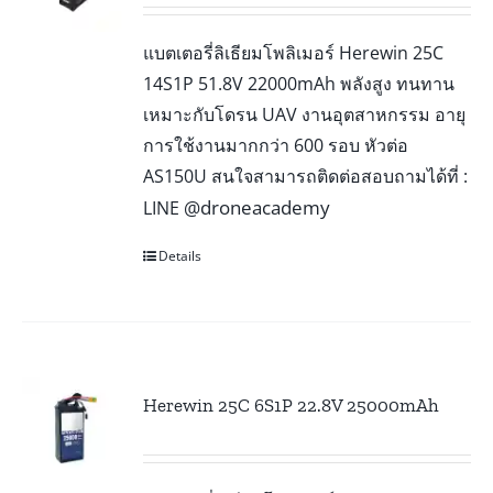
แบตเตอรี่ลิเธียมโพลิเมอร์ Herewin 25C
14S1P 51.8V 22000mAh พลังสูง ทนทาน
เหมาะกับโดรน UAV งานอุตสาหกรรม อายุ
การใช้งานมากกว่า 600 รอบ หัวต่อ
AS150U สนใจสามารถติดต่อสอบถามได้ที่ :
@droneacademy
LINE
Details
Herewin 25C 6S1P 22.8V 25000mAh