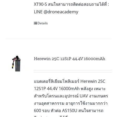
XT90-S สนใจสามารถติดต่อสอบถามได้ที่ :
@droneacademy
LINE
Details
Herewin 25C 12S1P 44.4V 16000mAh
แบตเตอรี่ลิเธียมโพลิเมอร์ Herewin 25C
12S1P 44.4V 16000mAh พลังสูง เหมาะ
สำหรับโดรนและอุปกรณ์ UAV งานเกษตร
งานอุตสาหกรรม อายุการใช้งานมากกว่า
600 รอบ หัวต่อ AS150U สนใจสามารถ