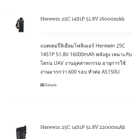
Herewin 25C 14S1P 51.8V 16000mAh
แบตเตอรี่ลิเธียมโพลิเมอร์ Herewin 25C
14S1P 51.8V 16000mAh พลังสูง เหมาะกับ
โดรน UAV งานอุตสาหกรรม อายุการใช้
งานมากกว่า 600 รอบ หัวต่อ AS150U
Details
Herewin 25C 14S1P 51.8V 22000mAh