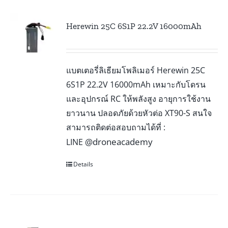
Herewin 25C 6S1P 22.2V 16000mAh
แบตเตอรี่ลิเธียมโพลิเมอร์ Herewin 25C
6S1P 22.2V 16000mAh เหมาะกับโดรน
และอุปกรณ์ RC ให้พลังสูง อายุการใช้งาน
ยาวนาน ปลอดภัยด้วยหัวต่อ XT90-S สนใจ
สามารถติดต่อสอบถามได้ที่ :
@droneacademy
LINE
Details