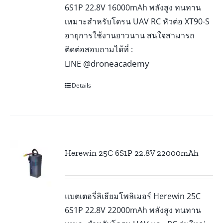
6S1P 22.8V 16000mAh พลังสูง ทนทาน
เหมาะสำหรับโดรน UAV RC หัวต่อ XT90-S
อายุการใช้งานยาวนาน สนใจสามารถ
ติดต่อสอบถามได้ที่ :
@droneacademy
LINE
Details
Herewin 25C 6S1P 22.8V 22000mAh
แบตเตอรี่ลิเธียมโพลิเมอร์ Herewin 25C
6S1P 22.8V 22000mAh พลังสูง ทนทาน