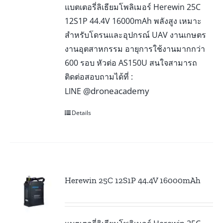
แบตเตอรี่ลิเธียมโพลิเมอร์ Herewin 25C
12S1P 44.4V 16000mAh พลังสูง เหมาะ
สำหรับโดรนและอุปกรณ์ UAV งานเกษตร
งานอุตสาหกรรม อายุการใช้งานมากกว่า
600 รอบ หัวต่อ AS150U สนใจสามารถ
ติดต่อสอบถามได้ที่ :
@droneacademy
LINE
Details
Herewin 25C 12S1P 44.4V 16000mAh