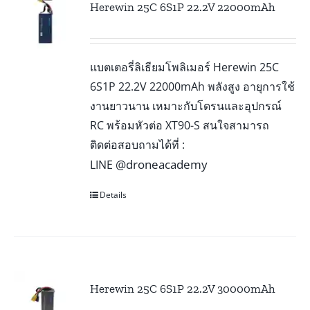
Herewin 25C 6S1P 22.2V 22000mAh
แบตเตอรี่ลิเธียมโพลิเมอร์ Herewin 25C
6S1P 22.2V 22000mAh พลังสูง อายุการใช้
งานยาวนาน เหมาะกับโดรนและอุปกรณ์
RC พร้อมหัวต่อ XT90-S สนใจสามารถ
ติดต่อสอบถามได้ที่ :
@droneacademy
LINE
Details
Herewin 25C 6S1P 22.2V 30000mAh