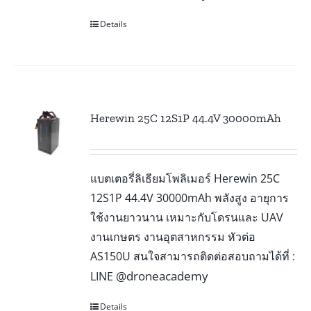
Details
Herewin 25C 12S1P 44.4V 30000mAh
แบตเตอรี่ลิเธียมโพลิเมอร์ Herewin 25C
12S1P 44.4V 30000mAh พลังสูง อายุการ
ใช้งานยาวนาน เหมาะกับโดรนและ UAV
งานเกษตร งานอุตสาหกรรม หัวต่อ
AS150U สนใจสามารถติดต่อสอบถามได้ที่ :
@droneacademy
LINE
Details