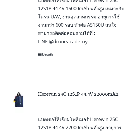
แบตเตอรี่ลิเธียมโพลิเมอร์ Herewin 25C
12S1P 44.4V 16000mAh พลังสูง เหมาะกับ
โดรน UAV, งานอุตสาหกรรม อายุการใช้
งานกว่า 600 รอบ หัวต่อ AS150U สนใจ
สามารถติดต่อสอบถามได้ที่ :
@droneacademy
LINE
Details
Herewin 25C 12S1P 44.4V 22000mAh
แบตเตอรี่ลิเธียมโพลิเมอร์ Herewin 25C
12S1P 44.4V 22000mAh พลังสูง อายุการ