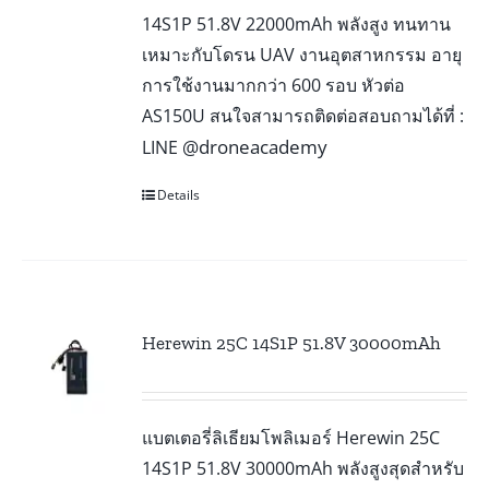
14S1P 51.8V 22000mAh พลังสูง ทนทาน
เหมาะกับโดรน UAV งานอุตสาหกรรม อายุ
การใช้งานมากกว่า 600 รอบ หัวต่อ
AS150U สนใจสามารถติดต่อสอบถามได้ที่ :
@droneacademy
LINE
Details
Herewin 25C 14S1P 51.8V 30000mAh
แบตเตอรี่ลิเธียมโพลิเมอร์ Herewin 25C
14S1P 51.8V 30000mAh พลังสูงสุดสำหรับ