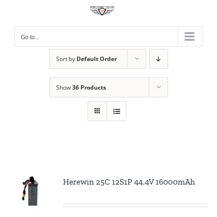
Skip
to
content
Go to...
Sort by
Default Order
Show
36 Products
Herewin 25C 12S1P 44.4V 16000mAh