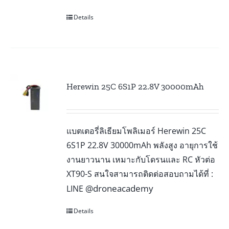
Details
Herewin 25C 6S1P 22.8V 30000mAh
แบตเตอรี่ลิเธียมโพลิเมอร์ Herewin 25C
6S1P 22.8V 30000mAh พลังสูง อายุการใช้
งานยาวนาน เหมาะกับโดรนและ RC หัวต่อ
XT90-S สนใจสามารถติดต่อสอบถามได้ที่ :
@droneacademy
LINE
Details