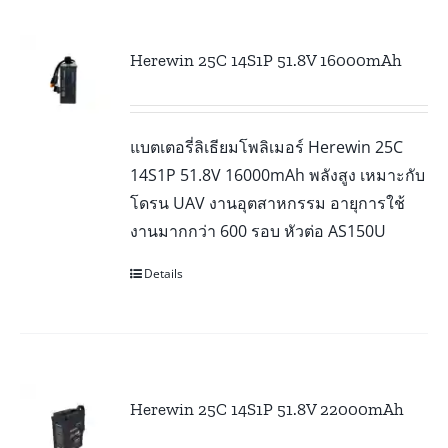
Herewin 25C 14S1P 51.8V 16000mAh
แบตเตอรี่ลิเธียมโพลิเมอร์ Herewin 25C
14S1P 51.8V 16000mAh พลังสูง เหมาะกับ
โดรน UAV งานอุตสาหกรรม อายุการใช้
งานมากกว่า 600 รอบ หัวต่อ AS150U
Details
Herewin 25C 14S1P 51.8V 22000mAh