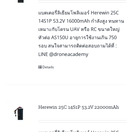
แบตเตอรี่ลิเธียมโพลิเมอร์ Herewin 25C
14S1P 53.2V 16000mAh กำลังสูง ทนทาน
เหมาะกับโดรน UAV หรือ RC ขนาดใหญ่
หัวต่อ AS150U อายุการใช้งานเกิน 750
รอบ สนใจสามารถติดต่อสอบถามได้ที่ :
@droneacademy
LINE
Details
Herewin 25C 14S1P 53.2V 22000mAh