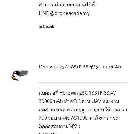
สามารถติดต่อสอบถามได้ที่ :
@droneacademy
LINE
Details
Herewin 25C 18S1P 68.4V 30000mAh
แบตเตอรี่ Herewin 25C 18S1P 68.4V
30000mAh สำหรับโดรน UAV และงาน
อุตสาหกรรม ความจุสูง อายุการใช้งานกว่า
750 รอบ หัวต่อ AS150U สนใจสามารถ
ติดต่อสอบถามได้ที่ :