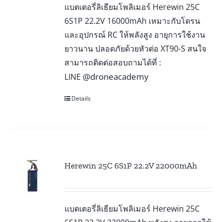
แบตเตอรี่ลิเธียมโพลิเมอร์ Herewin 25C
6S1P 22.2V 16000mAh เหมาะกับโดรน
และอุปกรณ์ RC ให้พลังสูง อายุการใช้งาน
ยาวนาน ปลอดภัยด้วยหัวต่อ XT90-S สนใจ
สามารถติดต่อสอบถามได้ที่ :
@droneacademy
LINE
Details
Herewin 25C 6S1P 22.2V 22000mAh
แบตเตอรี่ลิเธียมโพลิเมอร์ Herewin 25C