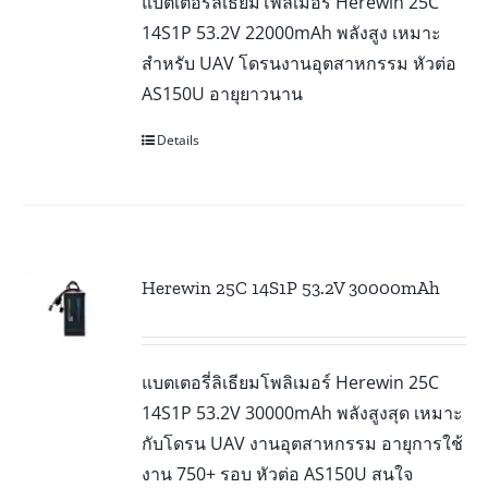
แบตเตอรี่ลิเธียมโพลิเมอร์ Herewin 25C
14S1P 53.2V 22000mAh พลังสูง เหมาะ
สำหรับ UAV โดรนงานอุตสาหกรรม หัวต่อ
AS150U อายุยาวนาน
Details
Herewin 25C 14S1P 53.2V 30000mAh
แบตเตอรี่ลิเธียมโพลิเมอร์ Herewin 25C
14S1P 53.2V 30000mAh พลังสูงสุด เหมาะ
กับโดรน UAV งานอุตสาหกรรม อายุการใช้
งาน 750+ รอบ หัวต่อ AS150U สนใจ