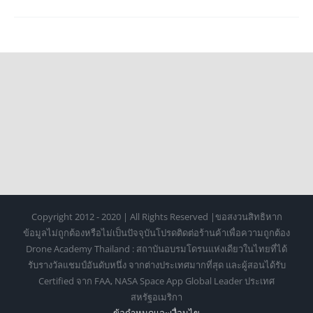
Copyright 2012 - 2020 | All Rights Reserved |ขอสงวนสิทธิหาก
ข้อมูลไม่ถูกต้องหรือไม่เป็นปัจจุบันโปรดติดต่อร้านค้าเพื่อความถูกต้อง
Drone Academy Thailand : สถาบันอบรมโดรนแห่งเดียวในไทยที่ได้
รับรางวัลแชมป์อันดับหนึ่ง จากต่างประเทศมากที่สุด และผู้สอนได้รับ
Certified จาก FAA, NASA Space App Global Leader ประเทศ
สหรัฐอเมริกา
ข้อกำหนดเเละเงื่อนไข