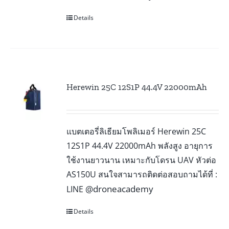
Details
Herewin 25C 12S1P 44.4V 22000mAh
แบตเตอรี่ลิเธียมโพลิเมอร์ Herewin 25C
12S1P 44.4V 22000mAh พลังสูง อายุการ
ใช้งานยาวนาน เหมาะกับโดรน UAV หัวต่อ
AS150U สนใจสามารถติดต่อสอบถามได้ที่ :
@droneacademy
LINE
Details