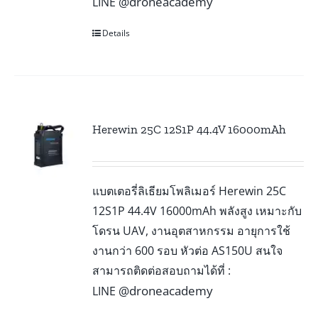
@droneacademy
LINE
Details
Herewin 25C 12S1P 44.4V 16000mAh
แบตเตอรี่ลิเธียมโพลิเมอร์ Herewin 25C
12S1P 44.4V 16000mAh พลังสูง เหมาะกับ
โดรน UAV, งานอุตสาหกรรม อายุการใช้
งานกว่า 600 รอบ หัวต่อ AS150U สนใจ
สามารถติดต่อสอบถามได้ที่ :
@droneacademy
LINE