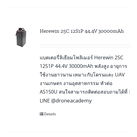
Herewin 25C 12S1P 44.4V 30000mAh
แบตเตอรี่ลิเธียมโพลิเมอร์ Herewin 25C
12S1P 44.4V 30000mAh พลังสูง อายุการ
ใช้งานยาวนาน เหมาะกับโดรนและ UAV
งานเกษตร งานอุตสาหกรรม หัวต่อ
AS150U สนใจสามารถติดต่อสอบถามได้ที่ :
@droneacademy
LINE
Details