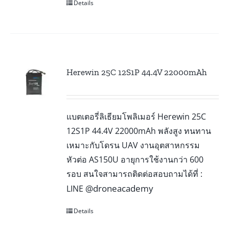
Details
Herewin 25C 12S1P 44.4V 22000mAh
แบตเตอรี่ลิเธียมโพลิเมอร์ Herewin 25C
12S1P 44.4V 22000mAh พลังสูง ทนทาน
เหมาะกับโดรน UAV งานอุตสาหกรรม
หัวต่อ AS150U อายุการใช้งานกว่า 600
รอบ สนใจสามารถติดต่อสอบถามได้ที่ :
@droneacademy
LINE
Details