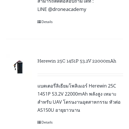
สามารถติดต่อสอบถามได้ที่ :
@droneacademy
LINE
Details
Herewin 25C 14S1P 53.2V 22000mAh
แบตเตอรี่ลิเธียมโพลิเมอร์ Herewin 25C
14S1P 53.2V 22000mAh พลังสูง เหมาะ
สำหรับ UAV โดรนงานอุตสาหกรรม หัวต่อ
AS150U อายุยาวนาน
Details