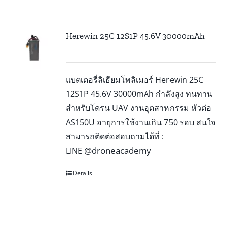
Herewin 25C 12S1P 45.6V 30000mAh
แบตเตอรี่ลิเธียมโพลิเมอร์ Herewin 25C
12S1P 45.6V 30000mAh กำลังสูง ทนทาน
สำหรับโดรน UAV งานอุตสาหกรรม หัวต่อ
AS150U อายุการใช้งานเกิน 750 รอบ สนใจ
สามารถติดต่อสอบถามได้ที่ :
@droneacademy
LINE
Details