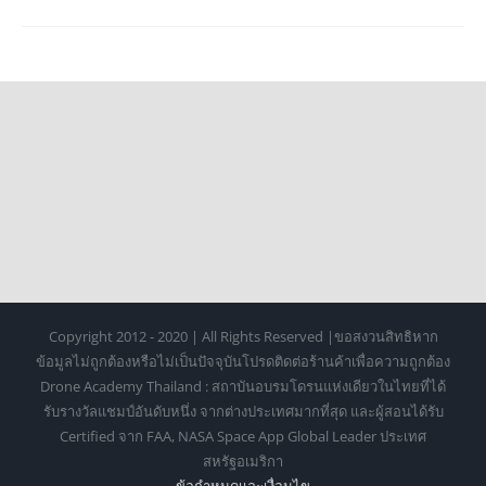
Copyright 2012 - 2020 | All Rights Reserved |ขอสงวนสิทธิหาก
ข้อมูลไม่ถูกต้องหรือไม่เป็นปัจจุบันโปรดติดต่อร้านค้าเพื่อความถูกต้อง
Drone Academy Thailand : สถาบันอบรมโดรนแห่งเดียวในไทยที่ได้
รับรางวัลแชมป์อันดับหนึ่ง จากต่างประเทศมากที่สุด และผู้สอนได้รับ
Certified จาก FAA, NASA Space App Global Leader ประเทศ
สหรัฐอเมริกา
ข้อกำหนดเเละเงื่อนไข