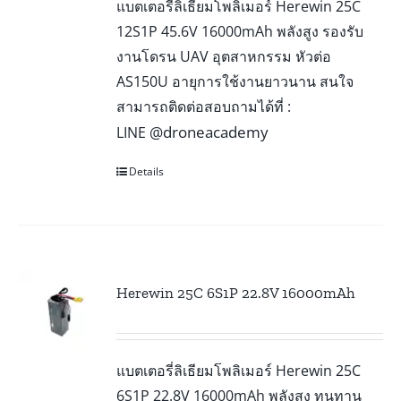
แบตเตอรี่ลิเธียมโพลิเมอร์ Herewin 25C
12S1P 45.6V 16000mAh พลังสูง รองรับ
งานโดรน UAV อุตสาหกรรม หัวต่อ
AS150U อายุการใช้งานยาวนาน สนใจ
สามารถติดต่อสอบถามได้ที่ :
@droneacademy
LINE
Details
Herewin 25C 6S1P 22.8V 16000mAh
แบตเตอรี่ลิเธียมโพลิเมอร์ Herewin 25C
6S1P 22.8V 16000mAh พลังสูง ทนทาน