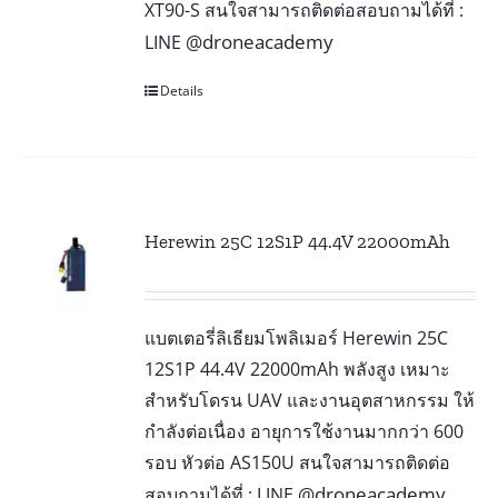
XT90-S สนใจสามารถติดต่อสอบถามได้ที่ :
@droneacademy
LINE
Details
Herewin 25C 12S1P 44.4V 22000mAh
แบตเตอรี่ลิเธียมโพลิเมอร์ Herewin 25C
12S1P 44.4V 22000mAh พลังสูง เหมาะ
สำหรับโดรน UAV และงานอุตสาหกรรม ให้
กำลังต่อเนื่อง อายุการใช้งานมากกว่า 600
รอบ หัวต่อ AS150U สนใจสามารถติดต่อ
@droneacademy
สอบถามได้ที่ : LINE