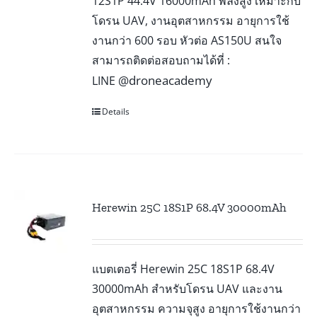
12S1P 44.4V 16000mAh พลังสูง เหมาะกับ
โดรน UAV, งานอุตสาหกรรม อายุการใช้
งานกว่า 600 รอบ หัวต่อ AS150U สนใจ
สามารถติดต่อสอบถามได้ที่ :
@droneacademy
LINE
Details
Herewin 25C 18S1P 68.4V 30000mAh
แบตเตอรี่ Herewin 25C 18S1P 68.4V
30000mAh สำหรับโดรน UAV และงาน
อุตสาหกรรม ความจุสูง อายุการใช้งานกว่า