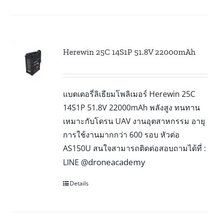
Herewin 25C 14S1P 51.8V 22000mAh
แบตเตอรี่ลิเธียมโพลิเมอร์ Herewin 25C
14S1P 51.8V 22000mAh พลังสูง ทนทาน
เหมาะกับโดรน UAV งานอุตสาหกรรม อายุ
การใช้งานมากกว่า 600 รอบ หัวต่อ
AS150U สนใจสามารถติดต่อสอบถามได้ที่ :
@droneacademy
LINE
Details