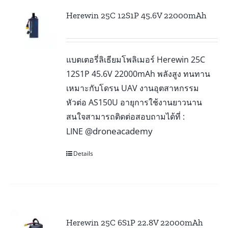
Herewin 25C 12S1P 45.6V 22000mAh
แบตเตอรี่ลิเธียมโพลิเมอร์ Herewin 25C
12S1P 45.6V 22000mAh พลังสูง ทนทาน
เหมาะกับโดรน UAV งานอุตสาหกรรม
หัวต่อ AS150U อายุการใช้งานยาวนาน
สนใจสามารถติดต่อสอบถามได้ที่ :
@droneacademy
LINE
Details
Herewin 25C 6S1P 22.8V 22000mAh