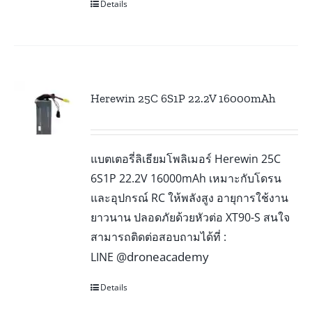
Details
Herewin 25C 6S1P 22.2V 16000mAh
แบตเตอรี่ลิเธียมโพลิเมอร์ Herewin 25C
6S1P 22.2V 16000mAh เหมาะกับโดรน
และอุปกรณ์ RC ให้พลังสูง อายุการใช้งาน
ยาวนาน ปลอดภัยด้วยหัวต่อ XT90-S สนใจ
สามารถติดต่อสอบถามได้ที่ :
@droneacademy
LINE
Details