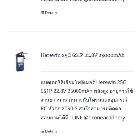
Details
Herewin 25C 6S1P 22.8V 25000mAh
แบตเตอรี่ลิเธียมโพลิเมอร์ Herewin 25C
6S1P 22.8V 25000mAh พลังสูง อายุการใช้
งานยาวนาน เหมาะกับโดรนและอุปกรณ์
RC หัวต่อ XT90-S สนใจสามารถติดต่อ
@droneacademy
สอบถามได้ที่ : LINE
Details