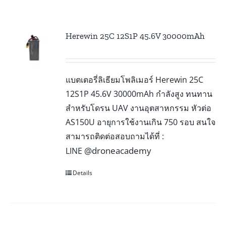
Herewin 25C 12S1P 45.6V 30000mAh
แบตเตอรี่ลิเธียมโพลิเมอร์ Herewin 25C
12S1P 45.6V 30000mAh กำลังสูง ทนทาน
สำหรับโดรน UAV งานอุตสาหกรรม หัวต่อ
AS150U อายุการใช้งานเกิน 750 รอบ สนใจ
สามารถติดต่อสอบถามได้ที่ :
@droneacademy
LINE
Details