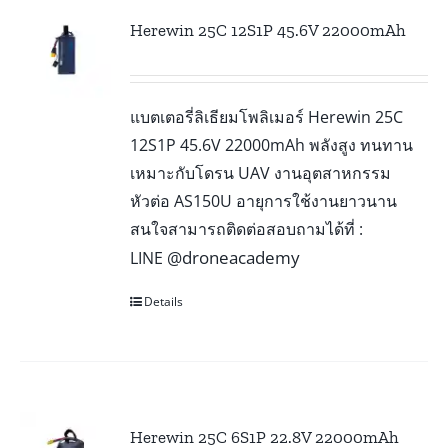
Herewin 25C 12S1P 45.6V 22000mAh
แบตเตอรี่ลิเธียมโพลิเมอร์ Herewin 25C
12S1P 45.6V 22000mAh พลังสูง ทนทาน
เหมาะกับโดรน UAV งานอุตสาหกรรม
หัวต่อ AS150U อายุการใช้งานยาวนาน
สนใจสามารถติดต่อสอบถามได้ที่ :
@droneacademy
LINE
Details
Herewin 25C 6S1P 22.8V 22000mAh