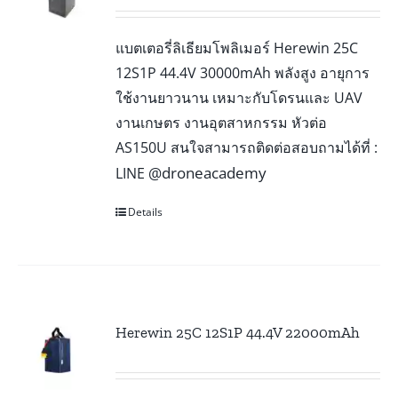
แบตเตอรี่ลิเธียมโพลิเมอร์ Herewin 25C
12S1P 44.4V 30000mAh พลังสูง อายุการ
ใช้งานยาวนาน เหมาะกับโดรนและ UAV
งานเกษตร งานอุตสาหกรรม หัวต่อ
AS150U สนใจสามารถติดต่อสอบถามได้ที่ :
@droneacademy
LINE
Details
Herewin 25C 12S1P 44.4V 22000mAh