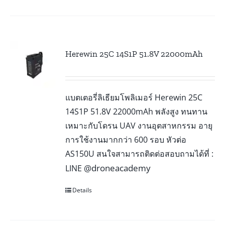
Herewin 25C 14S1P 51.8V 22000mAh
แบตเตอรี่ลิเธียมโพลิเมอร์ Herewin 25C
14S1P 51.8V 22000mAh พลังสูง ทนทาน
เหมาะกับโดรน UAV งานอุตสาหกรรม อายุ
การใช้งานมากกว่า 600 รอบ หัวต่อ
AS150U สนใจสามารถติดต่อสอบถามได้ที่ :
@droneacademy
LINE
Details