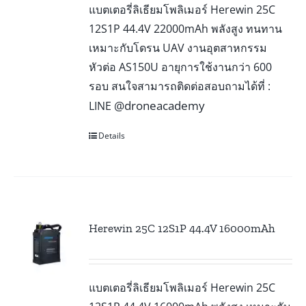
แบตเตอรี่ลิเธียมโพลิเมอร์ Herewin 25C
12S1P 44.4V 22000mAh พลังสูง ทนทาน
เหมาะกับโดรน UAV งานอุตสาหกรรม
หัวต่อ AS150U อายุการใช้งานกว่า 600
รอบ สนใจสามารถติดต่อสอบถามได้ที่ :
@droneacademy
LINE
Details
Herewin 25C 12S1P 44.4V 16000mAh
แบตเตอรี่ลิเธียมโพลิเมอร์ Herewin 25C