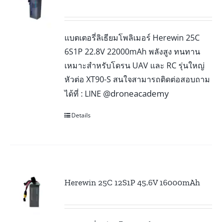
แบตเตอรี่ลิเธียมโพลิเมอร์ Herewin 25C
6S1P 22.8V 22000mAh พลังสูง ทนทาน
เหมาะสำหรับโดรน UAV และ RC รุ่นใหญ่
หัวต่อ XT90-S สนใจสามารถติดต่อสอบถาม
@droneacademy
ได้ที่ : LINE
Details
Herewin 25C 12S1P 45.6V 16000mAh