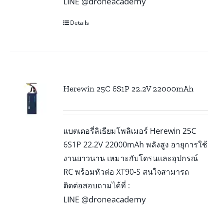
@droneacademy
LINE
Details
Herewin 25C 6S1P 22.2V 22000mAh
แบตเตอรี่ลิเธียมโพลิเมอร์ Herewin 25C
6S1P 22.2V 22000mAh พลังสูง อายุการใช้
งานยาวนาน เหมาะกับโดรนและอุปกรณ์
RC พร้อมหัวต่อ XT90-S สนใจสามารถ
ติดต่อสอบถามได้ที่ :
@droneacademy
LINE