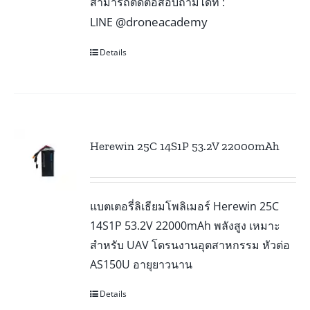
สามารถติดต่อสอบถามได้ที่ :
@droneacademy
LINE
Details
Herewin 25C 14S1P 53.2V 22000mAh
แบตเตอรี่ลิเธียมโพลิเมอร์ Herewin 25C
14S1P 53.2V 22000mAh พลังสูง เหมาะ
สำหรับ UAV โดรนงานอุตสาหกรรม หัวต่อ
AS150U อายุยาวนาน
Details