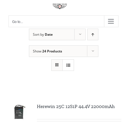
Skip
to
content
Go to...
Sort by
Date
Show
24 Products
Herewin 25C 12S1P 44.4V 22000mAh