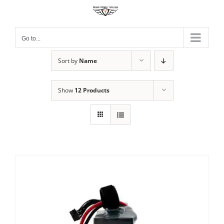
Skip
to
content
Go to...
Sort by
Name
Show
12 Products