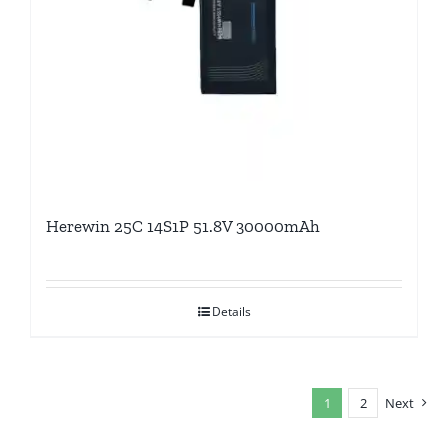
Herewin 25C 14S1P 51.8V 30000mAh
Details
1
2
Next