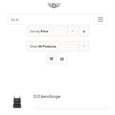
Skip
to
content
Go to...
Sort by
Price
Show
36 Products
DJI AeroScope