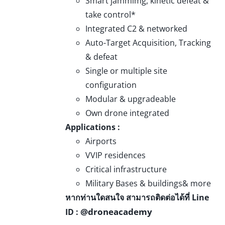
Smart jammimg, kinetic defeat &
take control*
Integrated C2 & networked
Auto-Target Acquisition, Tracking
& defeat
Single or multiple site
configuration
Modular & upgradeable
Own drone integrated
Applications :
Airports
VVIP residences
Critical infrastructure
Military Bases & buildings& more
หากท่านใดสนใจ สามารถติดต่อได้ที่ Line
@droneacademy
ID :