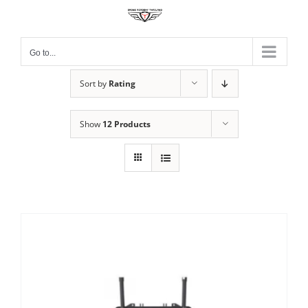
Skip
to
content
Go to...
Sort by
Rating
Show
12 Products