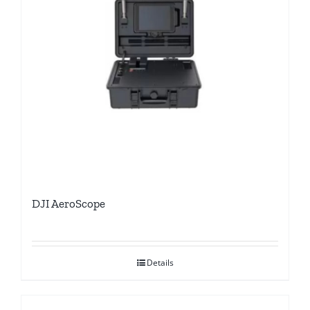
DJI AeroScope
Details