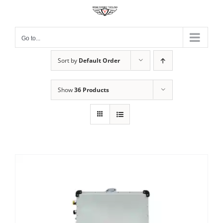
Skip
to
content
Go to...
Sort by
Default Order
Show
36 Products