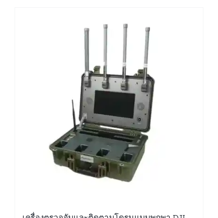
เครื่องตรวจจับและติดตามโดรนแบบพกพา DJI