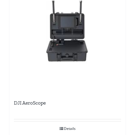
DJI AeroScope
Details