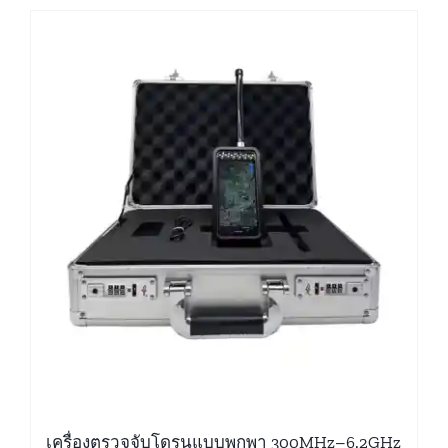
เครื่องตรวจจับโดรนแบบพกพา 300MHz–6.2GHz