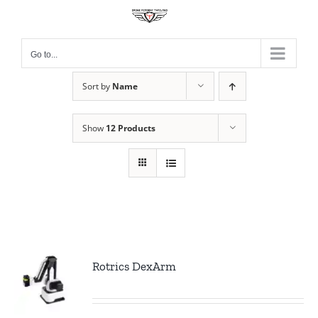
Skip
to
content
Go to...
Sort by
Name
Show
12 Products
Rotrics DexArm