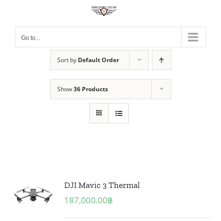
Skip
to
content
Go to...
Sort by
Default Order
Show
36 Products
DJI Mavic 3 Thermal
187,000.00
฿