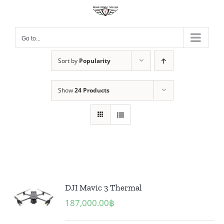
Skip
to
content
Go to...
Sort by
Popularity
Show
24 Products
DJI Mavic 3 Thermal
187,000.00
฿