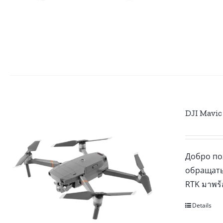
DJI Mavic
Добро по
обращатьс
RTK มาพร้
Details