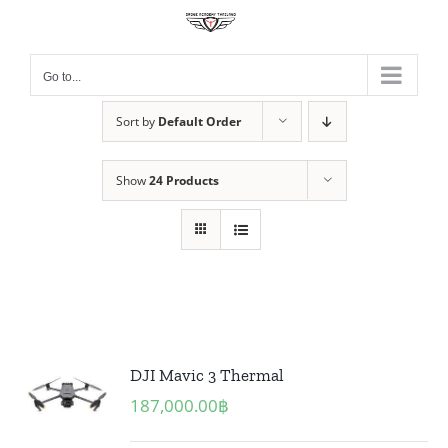
Skip
to
content
Go to...
Sort by
Default Order
Show
24 Products
DJI Mavic 3 Thermal
187,000.00
฿