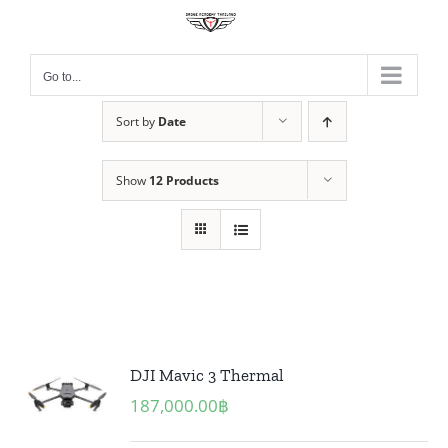
Skip
to
content
Go to...
Sort by
Date
Show
12 Products
DJI Mavic 3 Thermal
187,000.00
฿