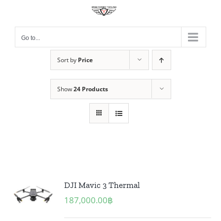
Skip
to
content
Go to...
Sort by
Price
Show
24 Products
DJI Mavic 3 Thermal
187,000.00
฿