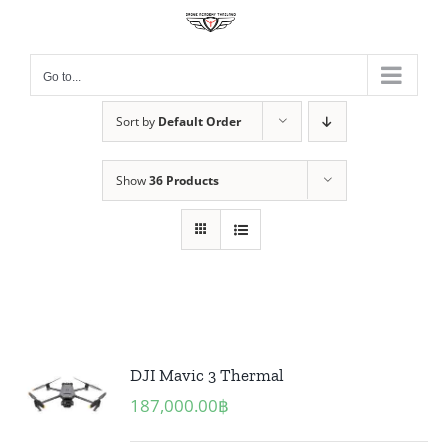
Skip
to
content
Go to...
Sort by
Default Order
Show
36 Products
DJI Mavic 3 Thermal
187,000.00
฿