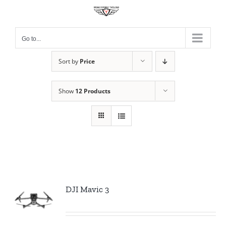
Skip
to
content
Go to...
Sort by
Price
Show
12 Products
DJI Mavic 3