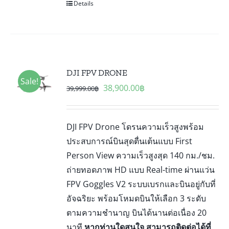
Details
DJI FPV DRONE
Sale!
Original
Current
38,900.00
฿
39,999.00
฿
price
price
was:
is:
DJI FPV Drone โดรนความเร็วสูงพร้อม
39,999.00฿.
38,900.00฿.
ประสบการณ์บินสุดตื่นเต้นแบบ First
Person View ความเร็วสูงสุด 140 กม./ชม.
ถ่ายทอดภาพ HD แบบ Real-time ผ่านแว่น
FPV Goggles V2 ระบบเบรกและบินอยู่กับที่
อัจฉริยะ พร้อมโหมดบินให้เลือก 3 ระดับ
ตามความชำนาญ บินได้นานต่อเนื่อง 20
นาที
หากท่านใดสนใจ สามารถติดต่อได้ที่