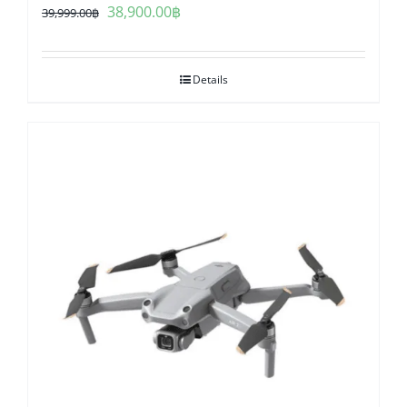
Original
Current
38,900.00
฿
39,999.00
฿
price
price
was:
is:
Details
39,999.00฿.
38,900.00฿.