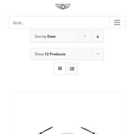
Skip
to
content
Go to...
Sort by
Date
Show
12 Products