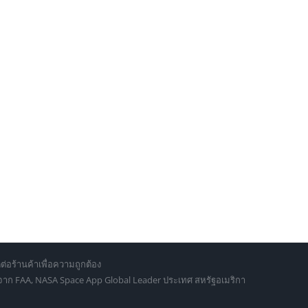
ต่อร้านค้าเพื่อความถูกต้อง
d จาก FAA, NASA Space App Global Leader ประเทศ สหรัฐอเมริกา