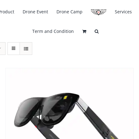
Product
Drone Event
Drone Camp
Services
Term and Condition