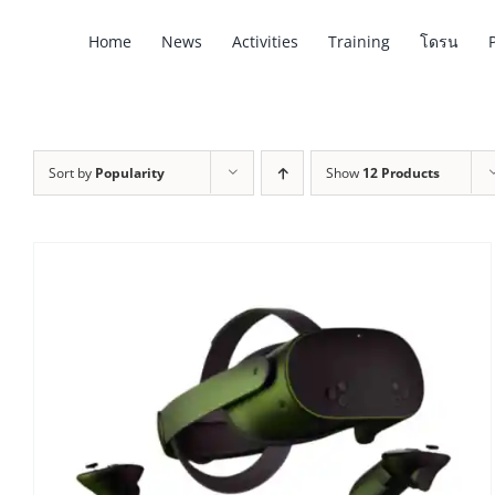
Skip
Home
News
Activities
Training
โดรน
to
content
Sort by
Popularity
Show
12 Products