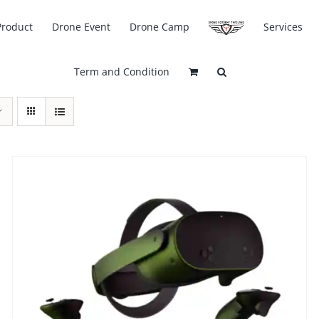
Product
Drone Event
Drone Camp
Services
Term and Condition