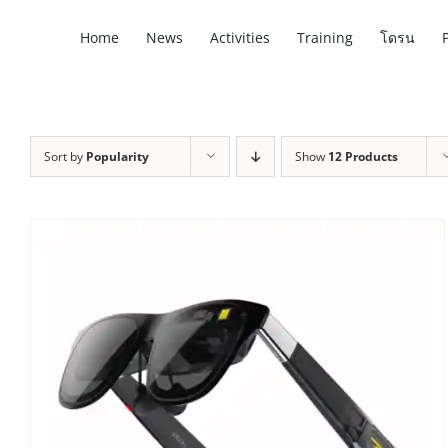
Skip
Home
News
Activities
Training
โดรน
to
content
Sort by
Popularity
Show
12 Products