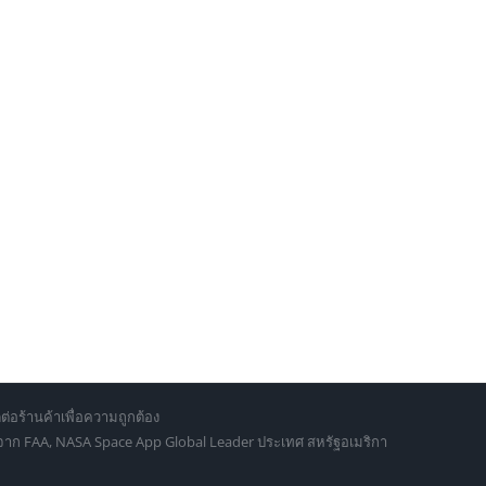
ต่อร้านค้าเพื่อความถูกต้อง
d จาก FAA, NASA Space App Global Leader ประเทศ สหรัฐอเมริกา