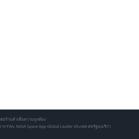
ต่อร้านค้าเพื่อความถูกต้อง
d จาก FAA, NASA Space App Global Leader ประเทศ สหรัฐอเมริกา