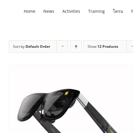
Skip
Home
News
Activities
Training
โดรน
to
content
Sort by
Default Order
Show
12 Products