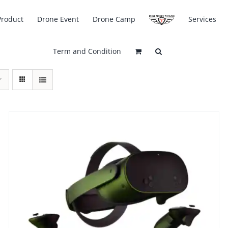
Product
Drone Event
Drone Camp
Services
Term and Condition