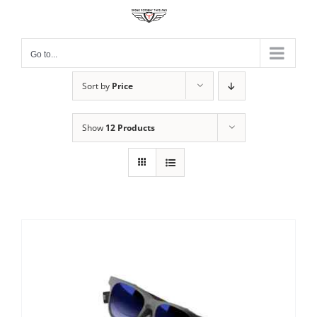
Skip
to
content
Go to...
Sort by
Price
Show
12 Products