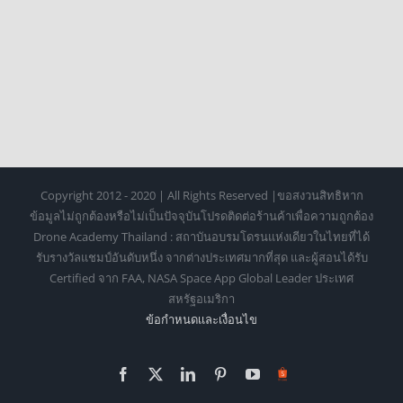
Copyright 2012 - 2020 | All Rights Reserved |ขอสงวนสิทธิหาก
ข้อมูลไม่ถูกต้องหรือไม่เป็นปัจจุบันโปรดติดต่อร้านค้าเพื่อความถูกต้อง
Drone Academy Thailand : สถาบันอบรมโดรนแห่งเดียวในไทยที่ได้
รับรางวัลแชมป์อันดับหนึ่ง จากต่างประเทศมากที่สุด และผู้สอนได้รับ
Certified จาก FAA, NASA Space App Global Leader ประเทศ
สหรัฐอเมริกา
ข้อกำหนดเเละเงื่อนไข
Facebook
X
LinkedIn
Pinterest
YouTube
Https://shopee.co.th/o