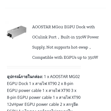
AOOSTAR MG02 EGPU Dock with
OCulink Port，Built-in 550W Power
Supply, Not supports hot-swap，
Compatible with EGPUs up to 350W
อุปกรณ์ภายในกล่อง:
1 x AOOSTAR MG02
EGPU Dock 1 x สายไฟ XT90 2 x 8-pin
EGPU power cable 1 x สายไฟ XT90 3 x
8-pin EGPU power cable 1 x สายไฟ XT90
12vHpwr EGPU power cable 2 x สกรูยึด