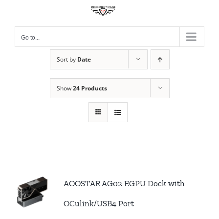
Skip
to
content
Go to...
Sort by
Date
Show
24 Products
AOOSTAR AG02 EGPU Dock with
OCulink/USB4 Port