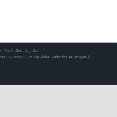
ต่อร้านค้าเพื่อความถูกต้อง
d จาก FAA, NASA Space App Global Leader ประเทศ สหรัฐอเมริกา
culus.vr.thailand