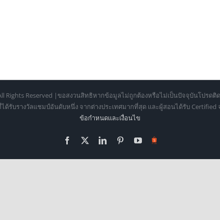
ll Rights Reserved |ขอสงวนสิทธิหากข้อมูลไม่ถูกต้องหรือไม่เป็นปัจจุบันโปรดติด
้รับรางวัลแชมป์อันดับหนึ่ง จากต่างประเทศมากที่สุด และผู้สอนได้รับ Certifie
ข้อกำหนดเเละเงื่อนไข
Facebook
X
LinkedIn
Pinterest
YouTube
Https://shopee.co.th/o