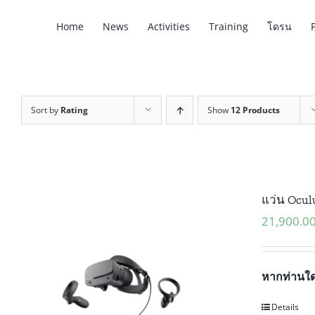
Skip
Home
News
Activities
Training
โดรน
to
content
Sort by
Rating
Show
12 Products
แว่น Oculu
21,900.0
หากท่านใด
Details